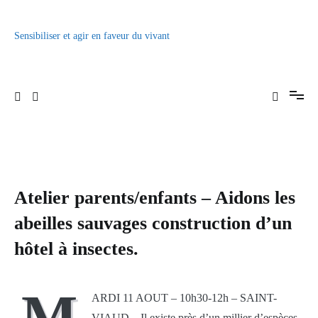
Aller
au
contenu
Sensibiliser et agir en faveur du vivant
Atelier parents/enfants – Aidons les
abeilles sauvages construction d’un
hôtel à insectes.
M
ARDI 11 AOUT – 10h30-12h – SAINT-
VIAUD – Il existe près d’un millier d’espèces