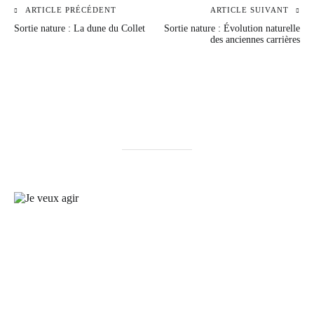
ARTICLE PRÉCÉDENT
ARTICLE SUIVANT
Navigation
Sortie nature : La dune du Collet
Sortie nature : Évolution naturelle
de
des anciennes carrières
l’article