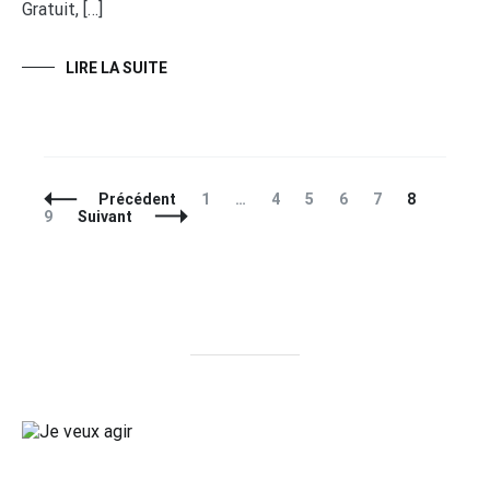
Gratuit, […]
LIRE LA SUITE
Navigation
Page
Page
Page
Page
Page
Page
Page
Précédent
1
…
4
5
6
7
8
des
9
Suivant
articles