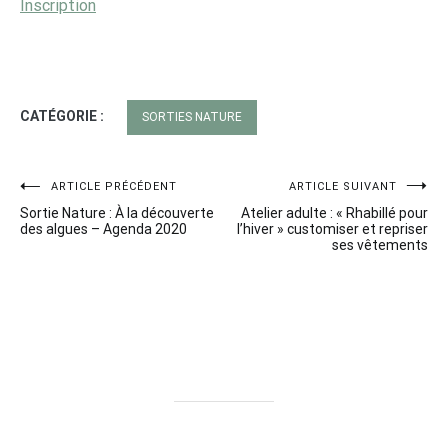
Inscription
CATÉGORIE :
SORTIES NATURE
Navigation
ARTICLE PRÉCÉDENT
ARTICLE SUIVANT
Sortie Nature : À la découverte
Atelier adulte : « Rhabillé pour
de
des algues – Agenda 2020
l’hiver » customiser et repriser
ses vêtements
l’article