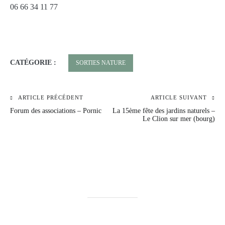
06 66 34 11 77
CATÉGORIE :
SORTIES NATURE
ARTICLE PRÉCÉDENT
ARTICLE SUIVANT
Navigation
Forum des associations – Pornic
La 15ème fête des jardins naturels –
de
Le Clion sur mer (bourg)
l’article