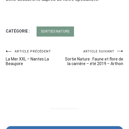
CATÉGORIE :
SORTIES NATURE
Navigation
ARTICLE PRÉCÉDENT
ARTICLE SUIVANT
La Mer XXL – Nantes La
Sortie Nature : Faune et flore de
de
Beaujoire
la carrière – été 2019 – Arthon
l’article