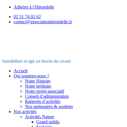
Aller
Adhérer à l’Hirondelle
au
02 51 74 02 62
contenu
contact@associationhirondelle.fr
Sensibiliser et agir en faveur du vivant
Accueil
Qui sommes-nous ?
Notre Histoire
Notre territoire
Notre projet associatif
Conseil d’administration
Rapports d’activités
Nos partenaires & soutiens
Nos activités
Activités Nature
Grand public
Scolaires